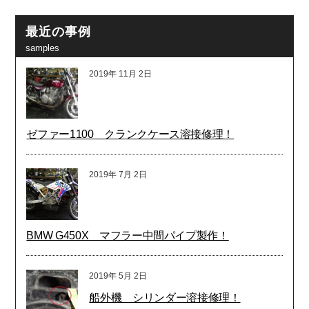
最近の事例
samples
2019年
11月
2日
ゼファー1100 クランクケース溶接修理！
2019年
7月
2日
BMW G450X マフラー中間パイプ製作！
2019年
5月
2日
船外機 シリンダー溶接修理！