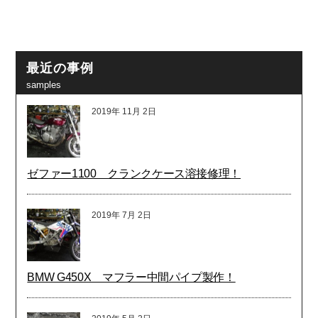
最近の事例
samples
2019年
11月
2日
ゼファー1100 クランクケース溶接修理！
2019年
7月
2日
BMW G450X マフラー中間パイプ製作！