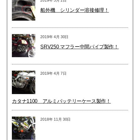
2019年
5月
2日
船外機 シリンダー溶接修理！
2019年
4月
30日
SRV250 マフラー中間パイプ製作！
2019年
4月
7日
カタナ1100 アルミバッテリーケース製作！
2018年
11月
30日