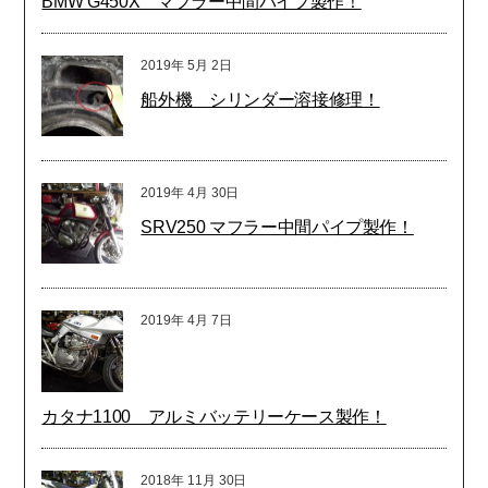
BMW G450X マフラー中間パイプ製作！
2019年
5月
2日
船外機 シリンダー溶接修理！
2019年
4月
30日
SRV250 マフラー中間パイプ製作！
2019年
4月
7日
カタナ1100 アルミバッテリーケース製作！
2018年
11月
30日