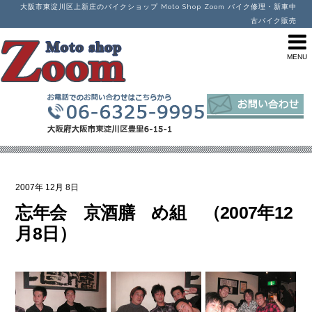
大阪市東淀川区上新庄のバイクショップ Moto Shop Zoom バイク修理・新車中
古バイク販売
2007年
12月
8日
忘年会 京酒膳 め組 （2007年12
月8日）