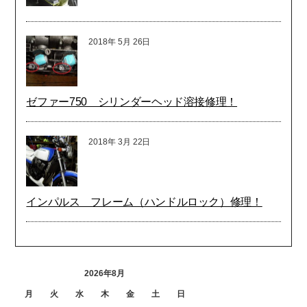
2018年
5月
26日
ゼファー750 シリンダーヘッド溶接修理！
2018年
3月
22日
インパルス フレーム（ハンドルロック）修理！
2026年8月
月
火
水
木
金
土
日