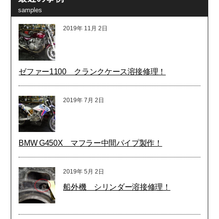
samples
2019年
11月
2日
ゼファー1100 クランクケース溶接修理！
2019年
7月
2日
BMW G450X マフラー中間パイプ製作！
2019年
5月
2日
船外機 シリンダー溶接修理！