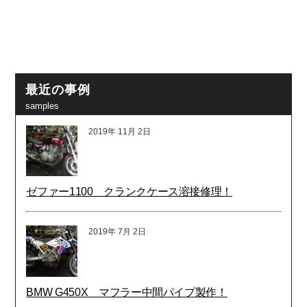
最近の事例
samples
2019年
11月
2日
ゼファー1100 クランクケース溶接修理！
2019年
7月
2日
BMW G450X マフラー中間パイプ製作！