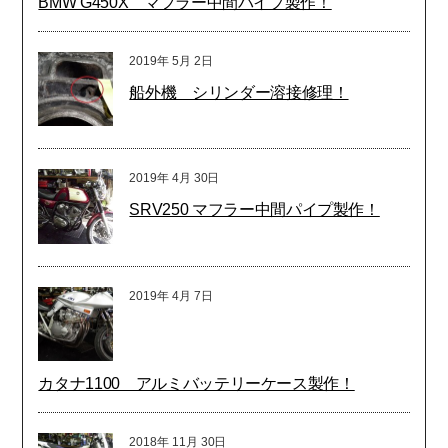
BMW G450X マフラー中間パイプ製作！
2019年
5月
2日
船外機 シリンダー溶接修理！
2019年
4月
30日
SRV250 マフラー中間パイプ製作！
2019年
4月
7日
カタナ1100 アルミバッテリーケース製作！
2018年
11月
30日