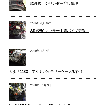
船外機 シリンダー溶接修理！
2019年
4月
30日
SRV250 マフラー中間パイプ製作！
2019年
4月
7日
カタナ1100 アルミバッテリーケース製作！
2018年
11月
30日