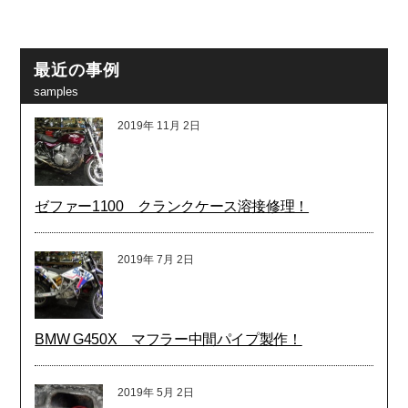
最近の事例
samples
2019年
11月
2日
ゼファー1100 クランクケース溶接修理！
2019年
7月
2日
BMW G450X マフラー中間パイプ製作！
2019年
5月
2日